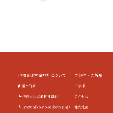
伊豫豆比古命神社について
ご参拝・ご祈願
由緒と沿革
ご参拝
┗ 伊豫豆比古命神社略記
アクセス
┗ Iyozuhiko-no-Mikoto Jinja
境内地図