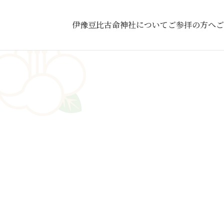
伊豫豆比古命神社について
ご参拝の方へ
ご