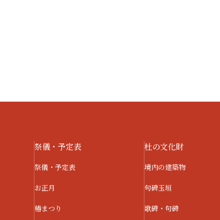
祭儀・予定表
杜の文化財
祭儀・予定表
境内の建築物
お正月
句碑玉垣
椿まつり
歌碑・句碑